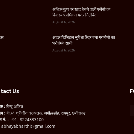
अधिक मूल्य पर खाद बेचने वाली एजेंसी का
विक्रय प्राधिकार पत्र निलंबित
August 6, 2026
 का
अटल डिजिटल सुविधा केंद्र बना ग्रामीणों का
भरोसेमंद साथी
August 6, 2026
tact Us
F
लक :
बिन्दु अजित
ालय :
बी./4 श्रीजीत कलपतरू, अमील्हडीह, रायपुर, छत्तीसगढ़
ल नं. :
+91- 8224833100
:
abhayabharthi@gmail.com