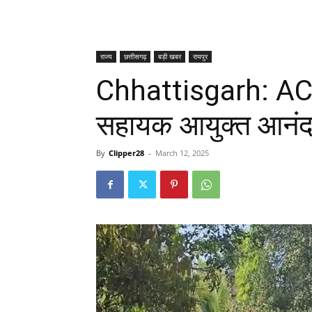
राज्य
छत्तीसगढ़
बड़ी खबर
रायपुर
Chhattisgarh: AC
सहायक आयुक्त आनंद 
By
Clipper28
-
March 12, 2025