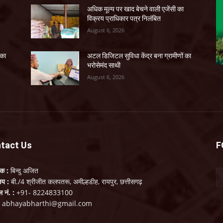
अधिक मूल्य पर खाद बेचने वाली एजेंसी का
विक्रय प्राधिकार पत्र निलंबित
August 6, 2026
 का
अटल डिजिटल सुविधा केंद्र बना ग्रामीणों का
भरोसेमंद साथी
August 6, 2026
tact Us
F
लक :
बिन्दु अजित
ालय :
बी./4 श्रीजीत कलपतरू, अमील्हडीह, रायपुर, छत्तीसगढ़
ल नं. :
+91- 8224833100
:
abhayabharthi@gmail.com