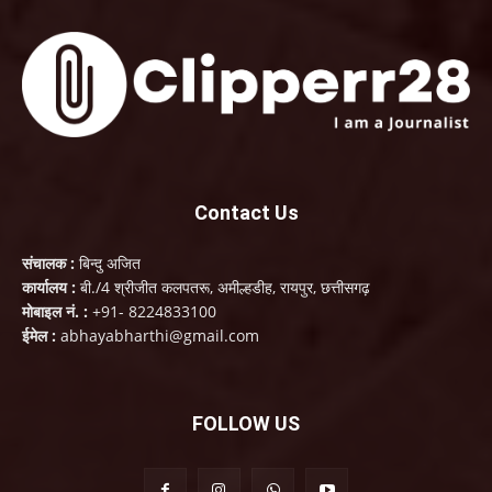
Contact Us
संचालक :
बिन्दु अजित
कार्यालय :
बी./4 श्रीजीत कलपतरू, अमील्हडीह, रायपुर, छत्तीसगढ़
मोबाइल नं. :
+91- 8224833100
ईमेल :
abhayabharthi@gmail.com
FOLLOW US