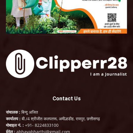
Contact Us
संचालक :
बिन्दु अजित
कार्यालय :
बी./4 श्रीजीत कलपतरू, अमील्हडीह, रायपुर, छत्तीसगढ़
मोबाइल नं. :
+91- 8224833100
ईमेल :
abhayabharthi@gmail.com