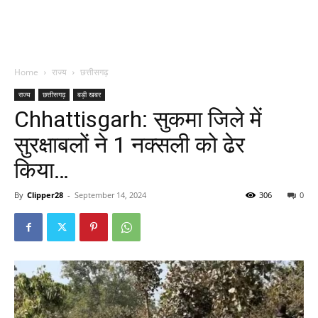
Home
राज्य
छत्तीसगढ़
राज्य
छत्तीसगढ़
बड़ी खबर
Chhattisgarh: सुकमा जिले में
सुरक्षाबलों ने 1 नक्सली को ढेर
किया…
By
Clipper28
-
September 14, 2024
306
0