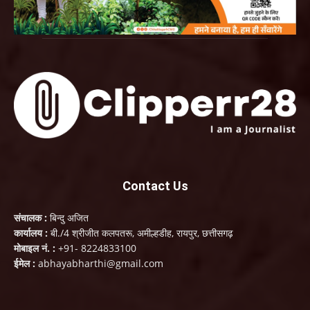
Contact Us
संचालक :
बिन्दु अजित
कार्यालय :
बी./4 श्रीजीत कलपतरू, अमील्हडीह, रायपुर, छत्तीसगढ़
मोबाइल नं. :
+91- 8224833100
ईमेल :
abhayabharthi@gmail.com