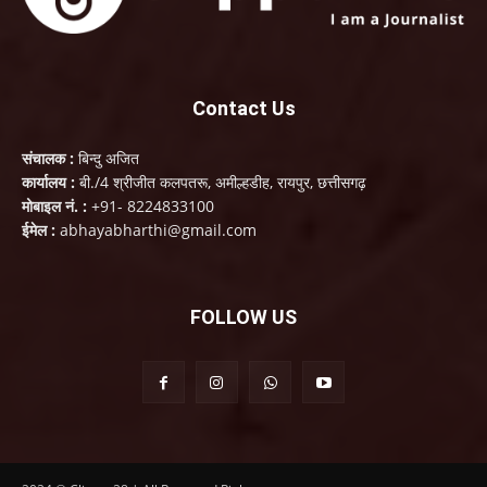
Contact Us
संचालक :
बिन्दु अजित
कार्यालय :
बी./4 श्रीजीत कलपतरू, अमील्हडीह, रायपुर, छत्तीसगढ़
मोबाइल नं. :
+91- 8224833100
ईमेल :
abhayabharthi@gmail.com
FOLLOW US