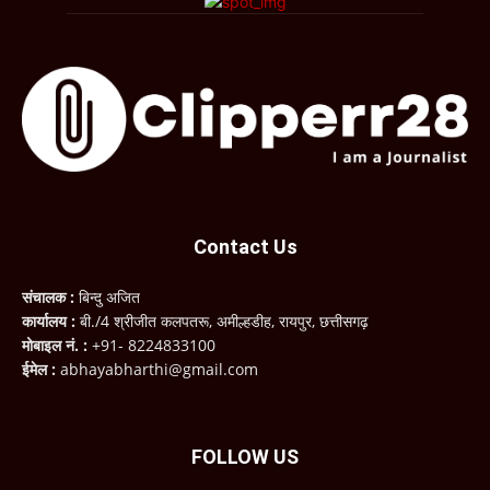
Contact Us
संचालक :
बिन्दु अजित
कार्यालय :
बी./4 श्रीजीत कलपतरू, अमील्हडीह, रायपुर, छत्तीसगढ़
मोबाइल नं. :
+91- 8224833100
ईमेल :
abhayabharthi@gmail.com
FOLLOW US