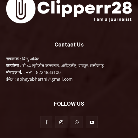
Contact Us
संचालक :
बिन्दु अजित
कार्यालय :
बी./4 श्रीजीत कलपतरू, अमील्हडीह, रायपुर, छत्तीसगढ़
मोबाइल नं. :
+91- 8224833100
ईमेल :
abhayabharthi@gmail.com
FOLLOW US