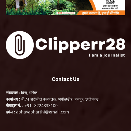
Contact Us
संचालक :
बिन्दु अजित
कार्यालय :
बी./4 श्रीजीत कलपतरू, अमील्हडीह, रायपुर, छत्तीसगढ़
मोबाइल नं. :
+91- 8224833100
ईमेल :
abhayabharthi@gmail.com