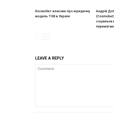
Космобет власник про юридичну
Андрій До
модель ТОВ в Україні
(Cosmobet)
соціальна 
перемагаю
LEAVE A REPLY