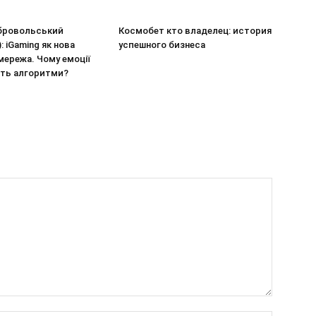
бровольський
Космобет кто владелец: история
: iGaming як нова
успешного бизнеса
мережа. Чому емоції
ть алгоритми?