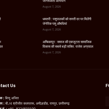
जागरूकता अभियान
August 7, 2026
ी
धमतरी : पशुपालकों को सस्ती दर पर मिलेंगी
जेनेरिक पशु औषधियां
August 7, 2026
क
अम्बिकापुर : समाज की एकजुटता सामाजिक
वाल
विकास की सबसे बड़ी शक्ति: राजेश अग्रवाल
August 7, 2026
tact Us
F
लक :
बिन्दु अजित
ालय :
बी./4 श्रीजीत कलपतरू, अमील्हडीह, रायपुर, छत्तीसगढ़
ल नं. :
+91- 8224833100