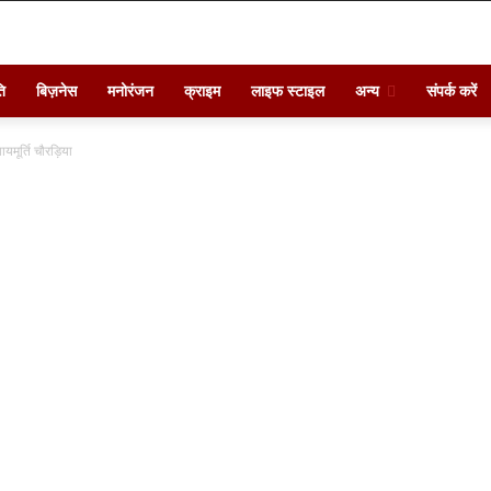
ि
बिज़नेस
मनोरंजन
क्राइम
लाइफ स्टाइल
अन्य
संपर्क करें
यमूर्ति चौरड़िया