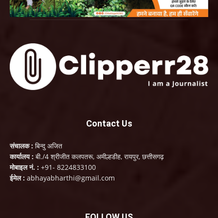
Contact Us
संचालक :
बिन्दु अजित
कार्यालय :
बी./4 श्रीजीत कलपतरू, अमील्हडीह, रायपुर, छत्तीसगढ़
मोबाइल नं. :
+91- 8224833100
ईमेल :
abhayabharthi@gmail.com
FOLLOW US