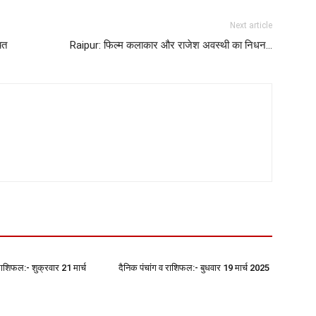
Next article
ित
Raipur: फिल्म कलाकार और राजेश अवस्थी का निधन…
राशिफल:- शुक्रवार 21 मार्च
दैनिक पंचांग व राशिफल:- बुधवार 19 मार्च 2025