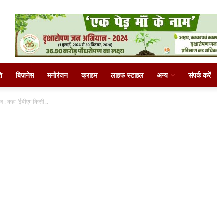
ि
बिज़नेस
मनोरंजन
क्राइम
लाइफ स्टाइल
अन्य
संपर्क करें
ज : कहा-‘ईवीएम किसी...