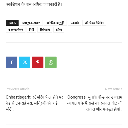
फाउंडेशन के पास अधिक जानकारी है।
TAGS
Mirgi-Daura
आंतरिक अनुभूति
उकसावे
डॉ. जैकब पेलिनेन
द कन्वरसेशन
मिर्गी
विशेषज्ञता
हमेशा
Previous article
Next article
Chhattisgarh: स्टेयरिंग फेल होने पर
Congress: चुनावी बॉन्ड पर उच्चतम
पेड़ से टकराई बस, यात्रियों को आई
न्यायालय के फैसले का स्वागत, वोट की
चोटें…
ताकत और मजबूत होगी…