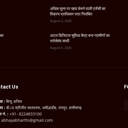
अधिक मूल्य पर खाद बेचने वाली एजेंसी का
विक्रय प्राधिकार पत्र निलंबित
August 6, 2026
 का
अटल डिजिटल सुविधा केंद्र बना ग्रामीणों का
भरोसेमंद साथी
August 6, 2026
tact Us
F
लक :
बिन्दु अजित
ालय :
बी./4 श्रीजीत कलपतरू, अमील्हडीह, रायपुर, छत्तीसगढ़
ल नं. :
+91- 8224833100
:
abhayabharthi@gmail.com