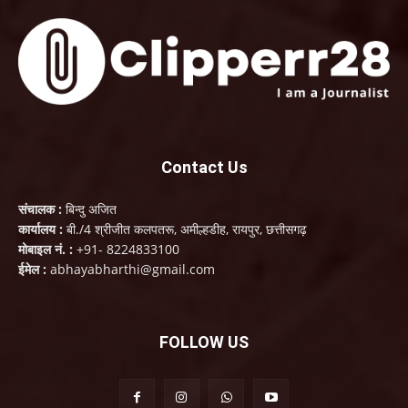
Contact Us
संचालक :
बिन्दु अजित
कार्यालय :
बी./4 श्रीजीत कलपतरू, अमील्हडीह, रायपुर, छत्तीसगढ़
मोबाइल नं. :
+91- 8224833100
ईमेल :
abhayabharthi@gmail.com
FOLLOW US