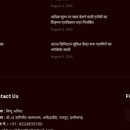
August 6, 2026
अधिक मूल्य पर खाद बेचने वाली एजेंसी का
विक्रय प्राधिकार पत्र निलंबित
August 6, 2026
 का
अटल डिजिटल सुविधा केंद्र बना ग्रामीणों का
भरोसेमंद साथी
August 6, 2026
tact Us
F
लक :
बिन्दु अजित
ालय :
बी./4 श्रीजीत कलपतरू, अमील्हडीह, रायपुर, छत्तीसगढ़
ल नं. :
+91- 8224833100