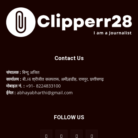
Contact Us
संचालक :
बिन्दु अजित
कार्यालय :
बी./4 श्रीजीत कलपतरू, अमील्हडीह, रायपुर, छत्तीसगढ़
मोबाइल नं. :
+91- 8224833100
ईमेल :
abhayabharthi@gmail.com
FOLLOW US