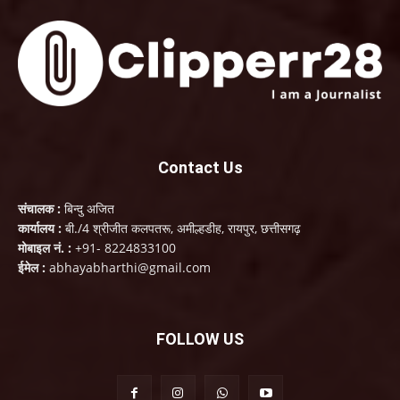
Contact Us
संचालक :
बिन्दु अजित
कार्यालय :
बी./4 श्रीजीत कलपतरू, अमील्हडीह, रायपुर, छत्तीसगढ़
मोबाइल नं. :
+91- 8224833100
ईमेल :
abhayabharthi@gmail.com
FOLLOW US