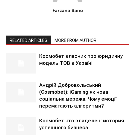
Farzana Bano
RELATED ARTICLES
MORE FROM AUTHOR
Космобет власник про юридичну
модель ТОВ в Україні
Андрій Добровольський
(Cosmobet): iGaming як нова
соціальна мережа. Чому емоції
перемагають алгоритми?
Космобет кто владелец: история
успешного бизнеса