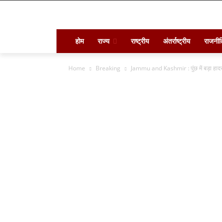
होम
राज्य
राष्ट्रीय
अंतर्राष्ट्रीय
राजनीत
Home
Breaking
Jammu and Kashmir : पुंछ में बड़ा हादसा