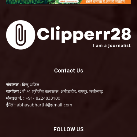
Contact Us
संचालक :
बिन्दु अजित
कार्यालय :
बी./4 श्रीजीत कलपतरू, अमील्हडीह, रायपुर, छत्तीसगढ़
मोबाइल नं. :
+91- 8224833100
ईमेल :
abhayabharthi@gmail.com
FOLLOW US