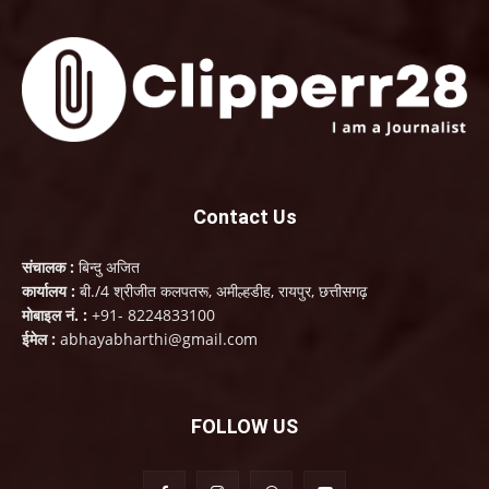
Contact Us
संचालक :
बिन्दु अजित
कार्यालय :
बी./4 श्रीजीत कलपतरू, अमील्हडीह, रायपुर, छत्तीसगढ़
मोबाइल नं. :
+91- 8224833100
ईमेल :
abhayabharthi@gmail.com
FOLLOW US