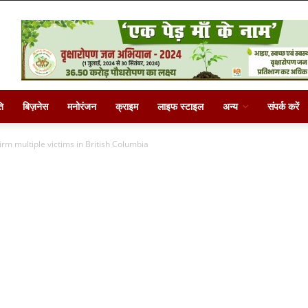
ि
बिज़नेस
मनोरंजन
क्राइम
लाइफ स्टाइल
अन्य
संपर्क करें
irm multiple victims in British Columbia