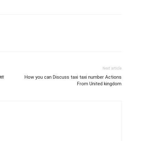
Next article
्षा
How you can Discuss taxi taxi number Actions
From United kingdom