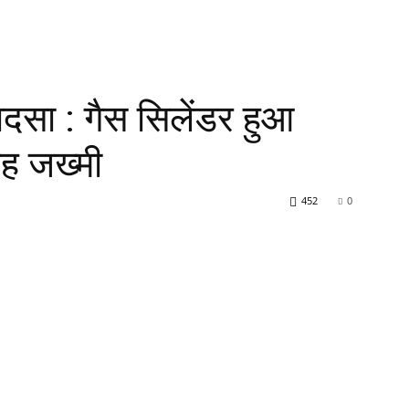
ादसा : गैस सिलेंडर हुआ
रह जख्मी
452
0