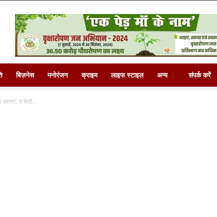
ि
बिज़नेस
मनोरंजन
क्राइम
लाइफ स्टाइल
अन्य
संपर्क करें
 ब्लास्ट, 9 कैदी...