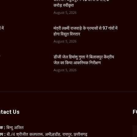
करोड़ स्वीकृत
August 5, 2026
 में
मंत्री लक्ष्मी राजवाड़े के प्रयासों से 97 गांवों में
होगा विद्युत विस्तार
August 5, 2026
य
डीजी जेल हिमांशु गुप्ता ने बिलासपुर केंद्रीय
जेल का किया आकस्मिक निरीक्षण
August 5, 2026
tact Us
F
लक :
बिन्दु अजित
ालय :
बी./4 श्रीजीत कलपतरू, अमील्हडीह, रायपुर, छत्तीसगढ़