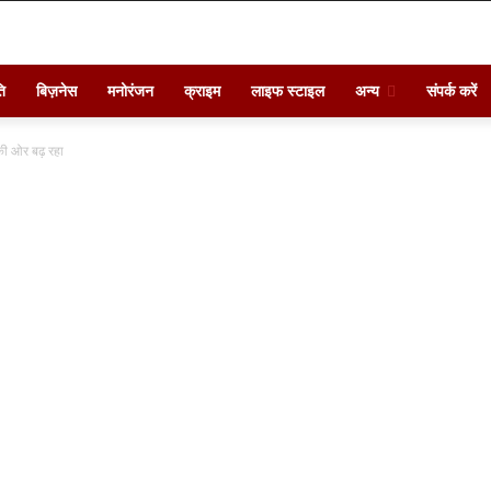
ि
बिज़नेस
मनोरंजन
क्राइम
लाइफ स्टाइल
अन्य
संपर्क करें
की ओर बढ़ रहा