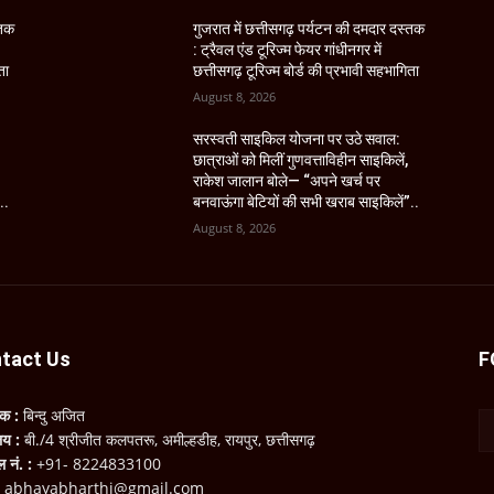
्तक
गुजरात में छत्तीसगढ़ पर्यटन की दमदार दस्तक
: ट्रैवल एंड टूरिज्म फेयर गांधीनगर में
ता
छत्तीसगढ़ टूरिज्म बोर्ड की प्रभावी सहभागिता
August 8, 2026
सरस्वती साइकिल योजना पर उठे सवाल:
छात्राओं को मिलीं गुणवत्ताविहीन साइकिलें,
राकेश जालान बोले— “अपने खर्च पर
..
बनवाऊंगा बेटियों की सभी खराब साइकिलें”..
August 8, 2026
tact Us
F
लक :
बिन्दु अजित
ालय :
बी./4 श्रीजीत कलपतरू, अमील्हडीह, रायपुर, छत्तीसगढ़
ल नं. :
+91- 8224833100
:
abhayabharthi@gmail.com