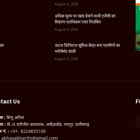
August 6, 2026
अधिक मूल्य पर खाद बेचने वाली एजेंसी का
विक्रय प्राधिकार पत्र निलंबित
August 6, 2026
 का
अटल डिजिटल सुविधा केंद्र बना ग्रामीणों का
भरोसेमंद साथी
August 6, 2026
tact Us
F
लक :
बिन्दु अजित
ालय :
बी./4 श्रीजीत कलपतरू, अमील्हडीह, रायपुर, छत्तीसगढ़
ल नं. :
+91- 8224833100
:
abhayabharthi@gmail.com