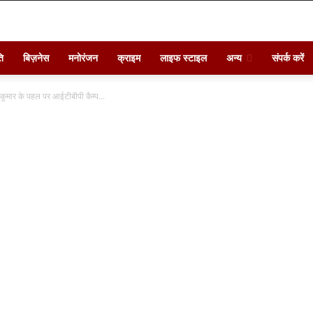
ि
बिज़नेस
मनोरंजन
क्राइम
लाइफ स्टाइल
अन्य
संपर्क करें
ुमार के पहल पर आईटीबीपी कैम्प...