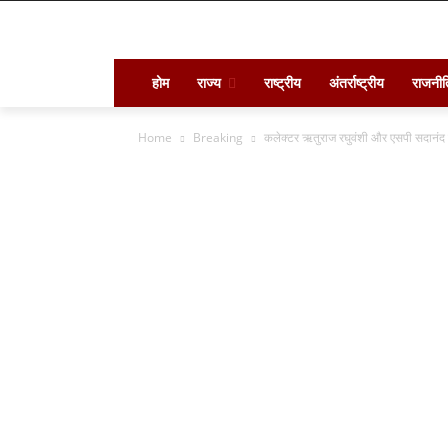
होम
राज्य
राष्ट्रीय
अंतर्राष्ट्रीय
राजनीत
Home
Breaking
कलेक्टर ऋतुराज रघुवंशी और एसपी सदानंद क