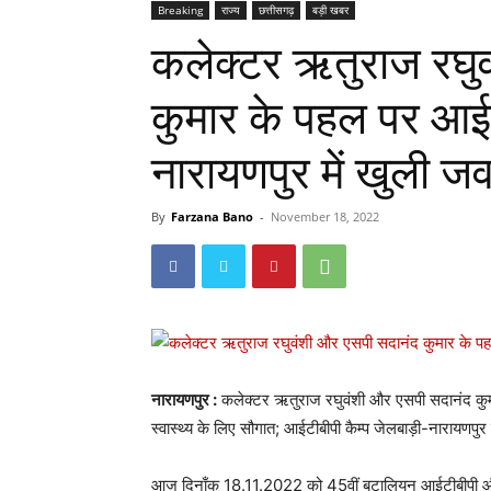
Breaking
राज्य
छत्तीसगढ़
बड़ी खबर
कलेक्टर ऋतुराज रघु
कुमार के पहल पर आईट
नारायणपुर में खुली जव
By
Farzana Bano
-
November 18, 2022
नारायणपुर :
कलेक्टर ऋतुराज रघुवंशी और एसपी सदानंद कु
स्वास्थ्य के लिए सौगात; आईटीबीपी कैम्प जेलबाड़ी-नारायणपुर 
आज दिनाँक 18.11.2022 को 45वीं बटालियन आईटीबीपी और 5