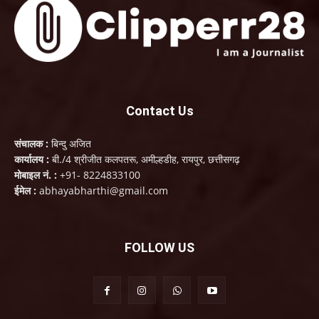
Contact Us
संचालक :
बिन्दु अजित
कार्यालय :
बी./4 श्रीजीत कलपतरू, अमील्हडीह, रायपुर, छत्तीसगढ़
मोबाइल नं. :
+91- 8224833100
ईमेल :
abhayabharthi@gmail.com
FOLLOW US