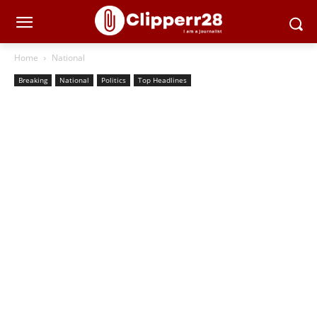
Home
National
Breaking
National
Politics
Top Headlines