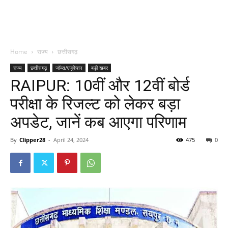
Home
राज्य
छत्तीसगढ़
राज्य
छत्तीसगढ़
जॉब्स/एजुकेशन
बड़ी खबर
RAIPUR: 10वीं और 12वीं बोर्ड
परीक्षा के रिजल्‍ट को लेकर बड़ा
अपडेट, जानें कब आएगा परिणाम
By
Clipper28
-
April 24, 2024
475
0