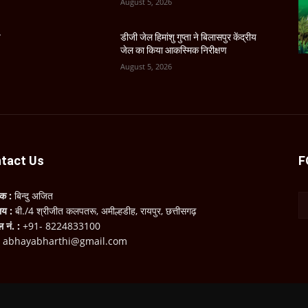
August 5, 2026
य
डीजी जेल हिमांशु गुप्ता ने बिलासपुर केंद्रीय
जेल का किया आकस्मिक निरीक्षण
August 5, 2026
tact Us
F
लक :
बिन्दु अजित
ालय :
बी./4 श्रीजीत कलपतरू, अमील्हडीह, रायपुर, छत्तीसगढ़
ल नं. :
+91- 8224833100
:
abhayabharthi@gmail.com