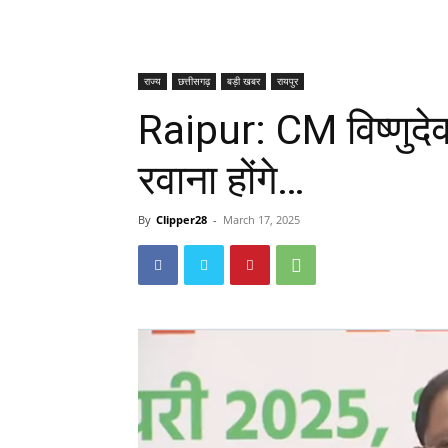
राज्य
छत्तीसगढ़
बड़ी खबर
रायपुर
Raipur: CM विष्णुदे
रवाना होंगे…
By
Clipper28
-
March 17, 2025