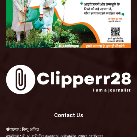
Contact Us
संचालक :
बिन्दु अजित
कार्यालय :
बी./4 श्रीजीत कलपतरू, अमील्हडीह, रायपुर, छत्तीसगढ़