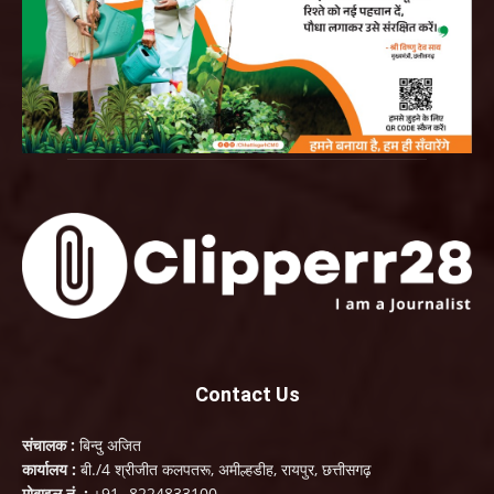
Contact Us
संचालक :
बिन्दु अजित
कार्यालय :
बी./4 श्रीजीत कलपतरू, अमील्हडीह, रायपुर, छत्तीसगढ़
मोबाइल नं. :
+91- 8224833100