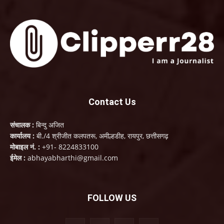
Contact Us
संचालक :
बिन्दु अजित
कार्यालय :
बी./4 श्रीजीत कलपतरू, अमील्हडीह, रायपुर, छत्तीसगढ़
मोबाइल नं. :
+91- 8224833100
ईमेल :
abhayabharthi@gmail.com
FOLLOW US