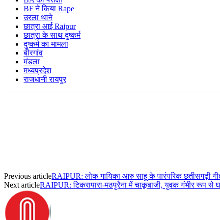
BF ने किया Rape
उरला थाने
छात्रा आई Raipur
छात्रा के साथ दुष्कर्म
दुष्कर्म का मामला
बीरगांव
मंडला
मध्यप्रदेश
राजधानी रायपुर
Previous article
RAIPUR: लोक गायिका आरु साहू के पारंपरिक छतीसगढ़ी गीतों
Next article
RAIPUR: टिकरापारा-मठपुरैना में चाकूबाजी, युवक गंभीर रूप से घ