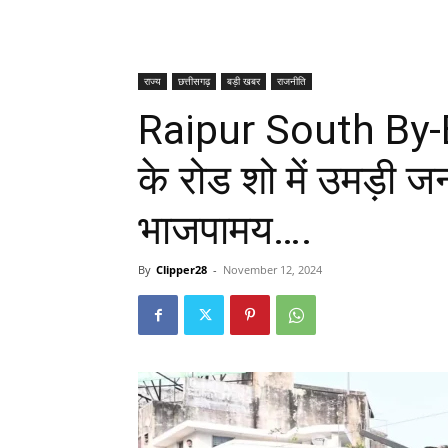
राज्य
छत्तीसगढ़
बड़ी खबर
राजनीति
Raipur South By-El
के रोड शो में उमड़ी जन
भाजपामय….
By
Clipper28
-
November 12, 2024