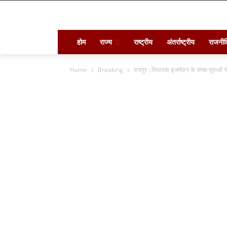
होम
राज्य
राष्ट्रीय
अंतर्राष्ट्रीय
राजनीत
Home
Breaking
रायपुर : विधायक बृजमोहन के समक्ष युवाओं न