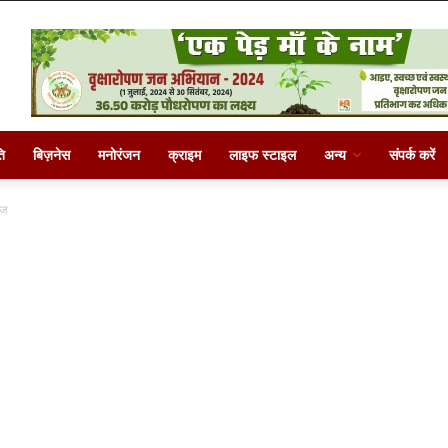
ि
बिज़नेस
मनोरंजन
क्राइम
लाइफ स्टाइल
अन्य
संपर्क करें
ीज