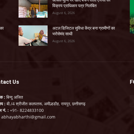
विक्रय प्राधिकार पत्र निलंबित
August 6, 2026
 का
अटल डिजिटल सुविधा केंद्र बना ग्रामीणों का
भरोसेमंद साथी
August 6, 2026
tact Us
F
लक :
बिन्दु अजित
ालय :
बी./4 श्रीजीत कलपतरू, अमील्हडीह, रायपुर, छत्तीसगढ़
ल नं. :
+91- 8224833100
:
abhayabharthi@gmail.com