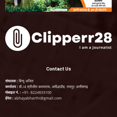
Contact Us
संचालक :
बिन्दु अजित
कार्यालय :
बी./4 श्रीजीत कलपतरू, अमील्हडीह, रायपुर, छत्तीसगढ़
मोबाइल नं. :
+91- 8224833100
ईमेल :
abhayabharthi@gmail.com