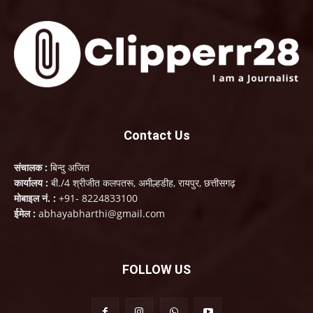
Contact Us
संचालक :
बिन्दु अजित
कार्यालय :
बी./4 श्रीजीत कलपतरू, अमील्हडीह, रायपुर, छत्तीसगढ़
मोबाइल नं. :
+91- 8224833100
ईमेल :
abhayabharthi@gmail.com
FOLLOW US