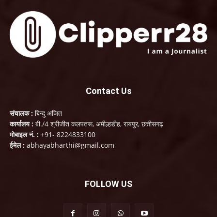
Contact Us
संचालक :
बिन्दु अजित
कार्यालय :
बी./4 श्रीजीत कलपतरू, अमील्हडीह, रायपुर, छत्तीसगढ़
मोबाइल नं. :
+91- 8224833100
ईमेल :
abhayabharthi@gmail.com
FOLLOW US