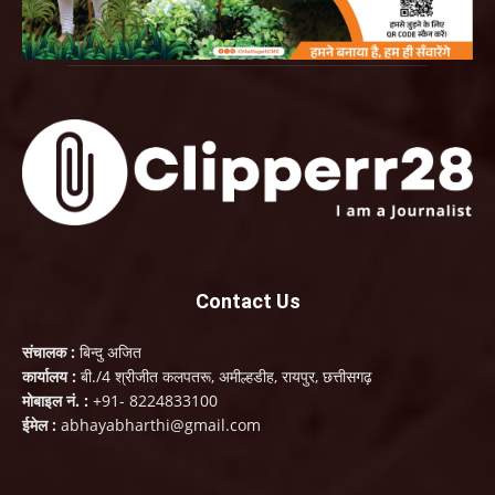
Contact Us
संचालक :
बिन्दु अजित
कार्यालय :
बी./4 श्रीजीत कलपतरू, अमील्हडीह, रायपुर, छत्तीसगढ़
मोबाइल नं. :
+91- 8224833100
ईमेल :
abhayabharthi@gmail.com