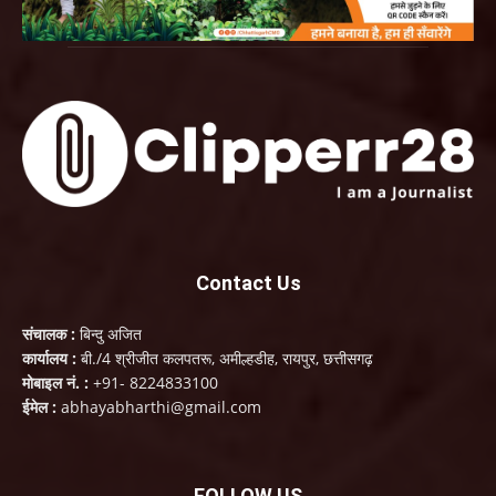
Contact Us
संचालक :
बिन्दु अजित
कार्यालय :
बी./4 श्रीजीत कलपतरू, अमील्हडीह, रायपुर, छत्तीसगढ़
मोबाइल नं. :
+91- 8224833100
ईमेल :
abhayabharthi@gmail.com
FOLLOW US