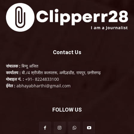
Contact Us
संचालक :
बिन्दु अजित
कार्यालय :
बी./4 श्रीजीत कलपतरू, अमील्हडीह, रायपुर, छत्तीसगढ़
मोबाइल नं. :
+91- 8224833100
ईमेल :
abhayabharthi@gmail.com
FOLLOW US