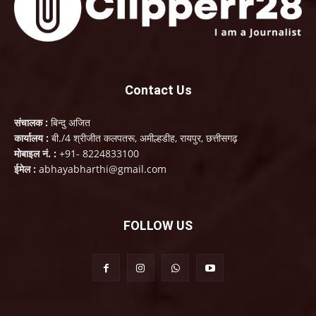
Contact Us
संचालक :
बिन्दु अजित
कार्यालय :
बी./4 श्रीजीत कलपतरू, अमील्हडीह, रायपुर, छत्तीसगढ़
मोबाइल नं. :
+91- 8224833100
ईमेल :
abhayabharthi@gmail.com
FOLLOW US