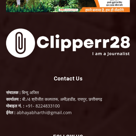
Contact Us
संचालक :
बिन्दु अजित
कार्यालय :
बी./4 श्रीजीत कलपतरू, अमील्हडीह, रायपुर, छत्तीसगढ़
मोबाइल नं. :
+91- 8224833100
ईमेल :
abhayabharthi@gmail.com