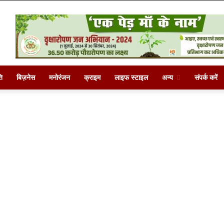
ि
बिज़नेस
मनोरंजन
क्राइम
लाइफ स्टाइल
अन्य
संपर्क करें