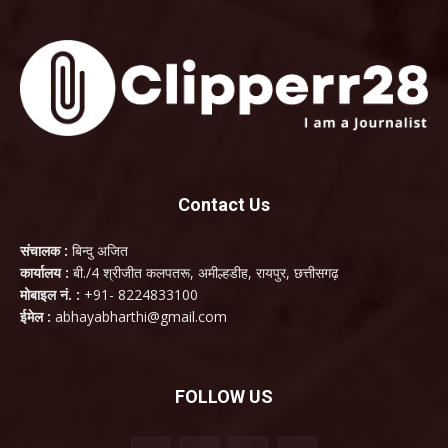
Contact Us
संचालक :
बिन्दु अजित
कार्यालय :
बी./4 श्रीजीत कलपतरू, अमील्हडीह, रायपुर, छत्तीसगढ़
मोबाइल नं. :
+91- 8224833100
ईमेल :
abhayabharthi@gmail.com
FOLLOW US