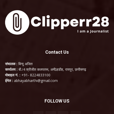
Contact Us
संचालक :
बिन्दु अजित
कार्यालय :
बी./4 श्रीजीत कलपतरू, अमील्हडीह, रायपुर, छत्तीसगढ़
मोबाइल नं. :
+91- 8224833100
ईमेल :
abhayabharthi@gmail.com
FOLLOW US